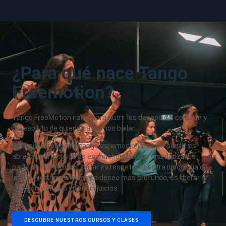
HISTORIA
¿Para qué nace Tango
Freemotion?
Tango FreeMotion nació para nutrir los deseos del corazón y
del espíritu de quienes amamos bailar.
Para nosotros bailar tango es; emocionarse, es sentir, es
abrazar, para nosotros es mucho más que una danza. Es
parte de nuestro ser, bailar es respetar nuestra inocencia de
la niñez, es honrar nuestro deseo más profundo, es liberar el
corazón y dejarlo volar sin juicios.
DESCUBRE NUESTROS CURSOS Y CLASES