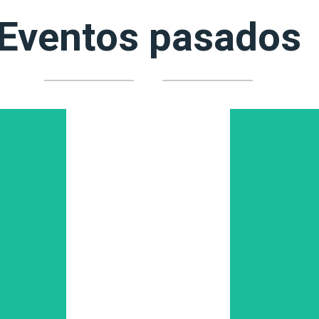
Eventos pasados
nigualable
Este 30/12 en
enario de
roles a 
chy 2025.
ANOS