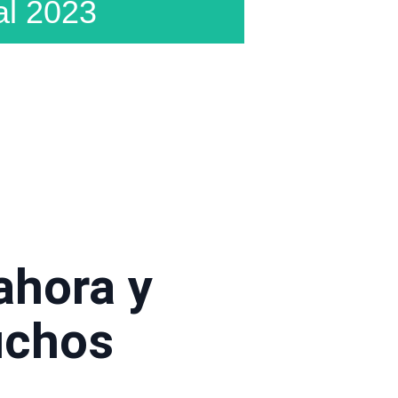
al 2023
ahora y
ploración Biomecánica del Movimiento
ciente. 20, 21 y 22 de Enero de 2023
uchos
VER VÍDEOS