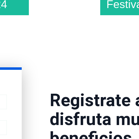
24
Festiv
ecerte un
a en París
ango para
creador de
Registrate 
o Castaño
Ex
esionales.
Cons
disfruta m
LLES
beneficios