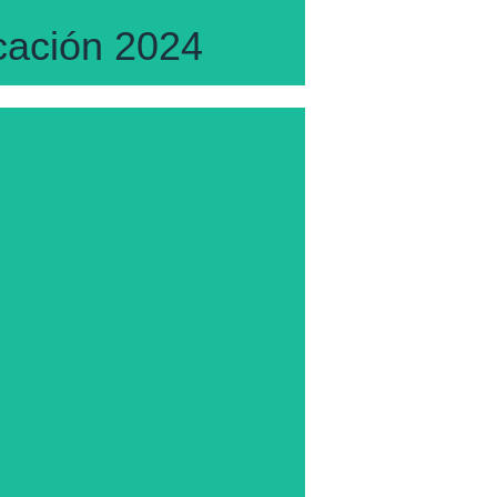
Tango escenario Francia-Vichy 2025
icación 2024
uestra certificación en 5 módulos de
mía, Biomecánica del Tango, ¡Puedes
realizarla online, o presencial!
CONSÚLTANOS