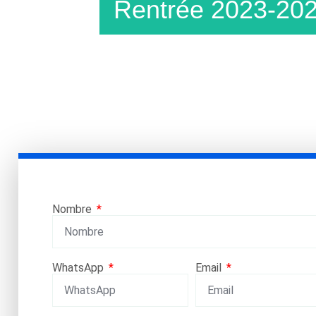
Rentrée 2023-20
Este año tenemos la oportunidad de ofr
espectáculo gratuito tras una residenci
con 10 lecciones gratuitas de T
Nombre
principiantes incluidas con el 
Tangofreemotion Pédagogie August
Cevilan y su equipo de bailarines prof
WhatsApp
Email
VER DETA